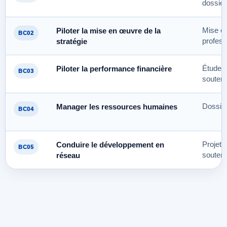
dossier
Piloter la mise en œuvre de la
Mise en
BC02
stratégie
profess
Piloter la performance financière
Étude d
BC03
souten
Manager les ressources humaines
Dossier
BC04
Conduire le développement en
Projet e
BC05
réseau
souten