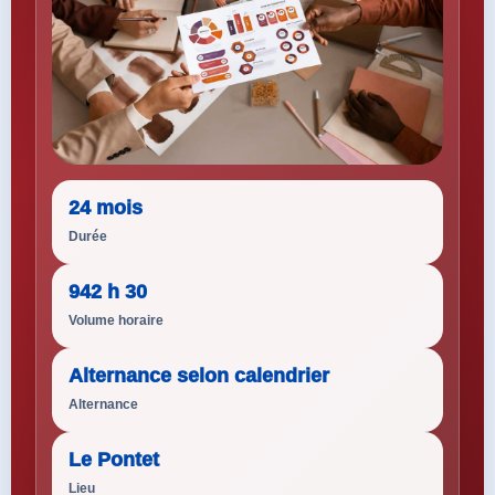
24 mois
Durée
942 h 30
Volume horaire
Alternance selon calendrier
Alternance
Le Pontet
Lieu