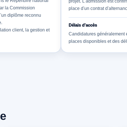
ans le Répertoire national
projet. L'admission est conf
 par la Commission
place d'un contrat d'alternan
 d'un diplôme reconnu
e.
Délais d’accès
tion client, la gestion et
Candidatures généralement é
places disponibles et des déla
me