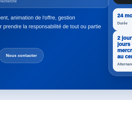
a Recherche
24 mo
nt, animation de l'offre, gestion
Durée
prendre la responsabilité de tout ou partie
2 jour
jours 
mercr
Nous contacter
au ce
Alterna