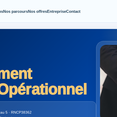
ns
Nos parcours
Nos offres
Entreprise
Contact
ment
Opérationnel
eau 5 · RNCP38362