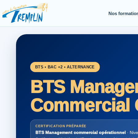
Nos formatio
BTS • BAC +2 • ALTERNANCE
BTS Manage
Commercial 
CERTIFICATION PRÉPARÉE
BTS Management commercial opérationnel
· Niv