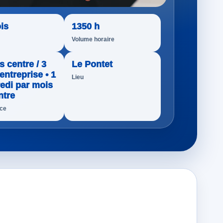
is
1350 h
Volume horaire
s centre / 3
Le Pontet
entreprise • 1
Lieu
edi par mois
ntre
nce